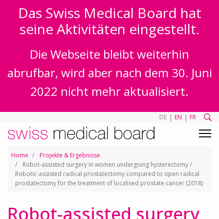
Das Swiss Medical Board hat
seine Aktivitäten eingestellt.
Die Webseite bleibt weiterhin
abrufbar, wird aber nach dem 30. Juni
2022 nicht mehr aktualisiert.
|
|
DE
EN
FR
Home
Projekte & Ergebnisse
Robot-assisted surgery in women undergoing hysterectomy /
Robotic-assisted radical prostatectomy compared to open radical
prostatectomy for the treatment of localised prostate cancer (2018)
Robot-assisted surgery