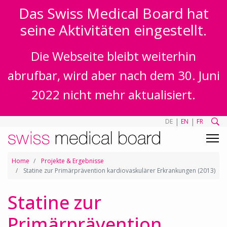
Das Swiss Medical Board hat
seine Aktivitäten eingestellt.
Die Webseite bleibt weiterhin
abrufbar, wird aber nach dem 30. Juni
2022 nicht mehr aktualisiert.
|
|
DE
EN
FR
Home
Projekte & Ergebnisse
Statine zur Primärprävention kardiovaskulärer Erkrankungen (2013)
Statine zur
Primärprävention