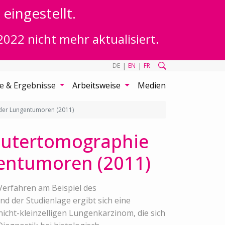
eingestellt.
2022 nicht mehr aktualisiert.
|
|
DE
EN
FR
te & Ergebnisse
Arbeitsweise
Medien
 der Lungentumoren (2011)
putertomographie
gentumoren (2011)
Verfahren am Beispiel des
nd der Studienlage ergibt sich eine
cht-kleinzelligen Lungenkarzinom, die sich