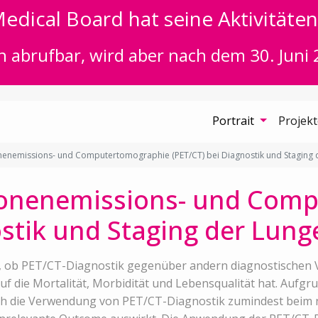
edical Board hat seine Aktivitäten 
n abrufbar, wird aber nach dem 30. Juni 
Portrait
Projek
nenemissions- und Computertomographie (PET/CT) bei Diagnostik und Staging
ronenemissions- und Com
ostik und Staging der Lun
t, ob PET/CT-Diagnostik gegenüber andern diagnostischen 
f die Mortalität, Morbidität und Lebensqualität hat. Aufgru
h die Verwendung von PET/CT-Diagnostik zumindest beim ni