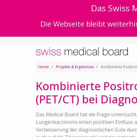
Das Swiss M
Die Webseite bleibt weiterhi
Home
Projekte & Ergebnisse
Kombinierte Positro
Kombinierte Posit
(PET/CT) bei Diagn
Das Medical Board hat die Frage untersuch
Lungenkarzinoms einen positiven Einfluss au
Verbesserung der diagnostischen Güte durc