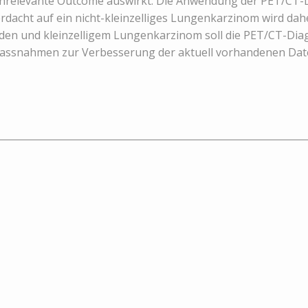
enrelevante Outcome auswirkt. Die Anwendung der PET/CT-Di
cht auf ein nicht-kleinzelliges Lungenkarzinom wird daher 
den und kleinzelligem Lungenkarzinom soll die PET/CT-Diag
Massnahmen zur Verbesserung der aktuell vorhandenen Dat