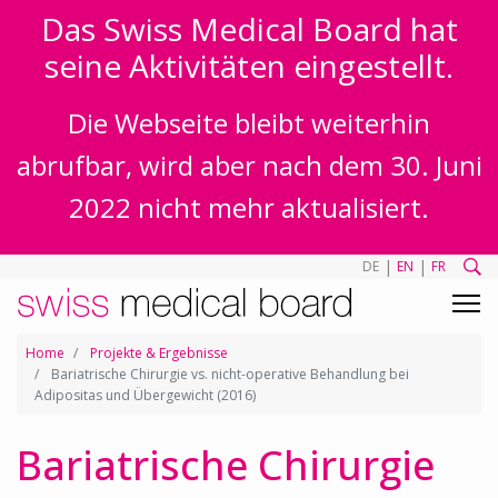
Das Swiss Medical Board hat
seine Aktivitäten eingestellt.
Die Webseite bleibt weiterhin
abrufbar, wird aber nach dem 30. Juni
2022 nicht mehr aktualisiert.
|
|
DE
EN
FR
Home
Projekte & Ergebnisse
Bariatrische Chirurgie vs. nicht-operative Behandlung bei
Adipositas und Übergewicht (2016)
Bariatrische Chirurgie