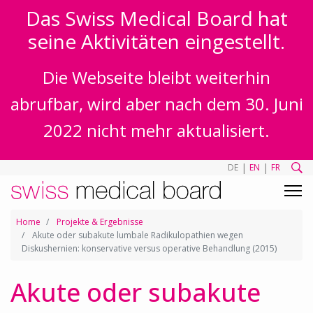
Das Swiss Medical Board hat
seine Aktivitäten eingestellt.
Die Webseite bleibt weiterhin
abrufbar, wird aber nach dem 30. Juni
2022 nicht mehr aktualisiert.
|
|
DE
EN
FR
Home
Projekte & Ergebnisse
Akute oder subakute lumbale Radikulopathien wegen
Diskushernien: konservative versus operative Behandlung (2015)
Akute oder subakute