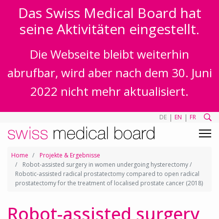
Das Swiss Medical Board hat
seine Aktivitäten eingestellt.
Die Webseite bleibt weiterhin
abrufbar, wird aber nach dem 30. Juni
2022 nicht mehr aktualisiert.
|
|
DE
EN
FR
Home
Projekte & Ergebnisse
Robot-assisted surgery in women undergoing hysterectomy /
Robotic-assisted radical prostatectomy compared to open radical
prostatectomy for the treatment of localised prostate cancer (2018)
Robot-assisted surgery