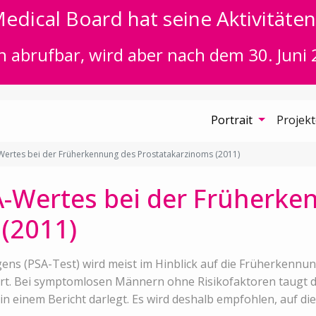
edical Board hat seine Aktivitäten 
n abrufbar, wird aber nach dem 30. Juni 
Portrait
Projek
Wertes bei der Früherkennung des Prostatakarzinoms (2011)
A-Wertes bei der Früherke
(2011)
ens (PSA-Test) wird meist im Hinblick auf die Früherkennu
. Bei symptomlosen Männern ohne Risikofaktoren taugt der
 in einem Bericht darlegt. Es wird deshalb empfohlen, auf d