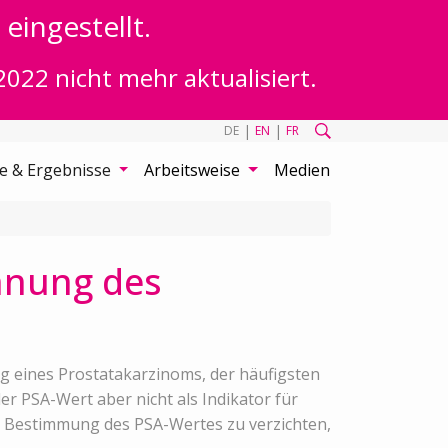
eingestellt.
2022 nicht mehr aktualisiert.
|
|
DE
EN
FR
te & Ergebnisse
Arbeitsweise
Medien
nnung des
ng eines Prostatakarzinoms, der häufigsten
 PSA-Wert aber nicht als Indikator für
ie Bestimmung des PSA-Wertes zu verzichten,