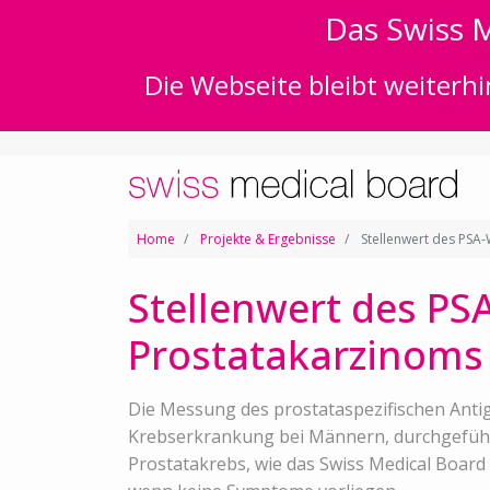
Das Swiss M
Die Webseite bleibt weiterhi
Home
Projekte & Ergebnisse
Stellenwert des PSA-
Stellenwert des PS
Prostatakarzinoms 
Die Messung des prostataspezifischen Antig
Krebserkrankung bei Männern, durchgeführt
Prostatakrebs, wie das Swiss Medical Board