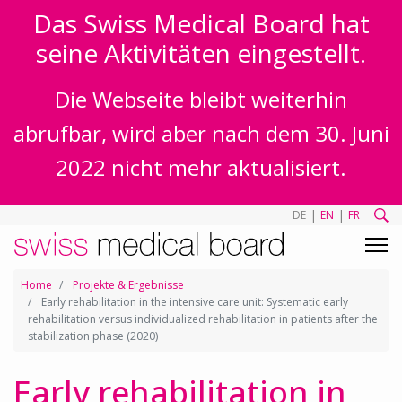
Das Swiss Medical Board hat
seine Aktivitäten eingestellt.
Die Webseite bleibt weiterhin
abrufbar, wird aber nach dem 30. Juni
2022 nicht mehr aktualisiert.
|
|
DE
EN
FR
Home
Projekte & Ergebnisse
Early rehabilitation in the intensive care unit: Systematic early
rehabilitation versus individualized rehabilitation in patients after the
stabilization phase (2020)
Early rehabilitation in