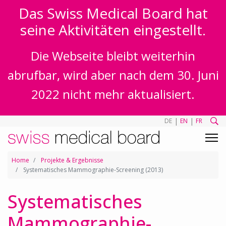
Das Swiss Medical Board hat
seine Aktivitäten eingestellt.
Die Webseite bleibt weiterhin
abrufbar, wird aber nach dem 30. Juni
2022 nicht mehr aktualisiert.
|
|
DE
EN
FR
Home
Projekte & Ergebnisse
Systematisches Mammographie-Screening (2013)
Systematisches
Mammographie-