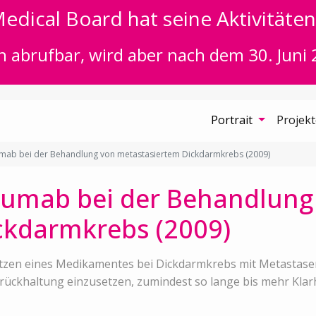
edical Board hat seine Aktivitäten 
n abrufbar, wird aber nach dem 30. Juni 
Portrait
Projek
umab bei der Behandlung von metastasiertem Dickdarmkrebs (2009)
izumab bei der Behandlung
ckdarmkrebs (2009)
tzen eines Medikamentes bei Dickdarmkrebs mit Metastasen.
ückhaltung einzusetzen, zumindest so lange bis mehr Klarh