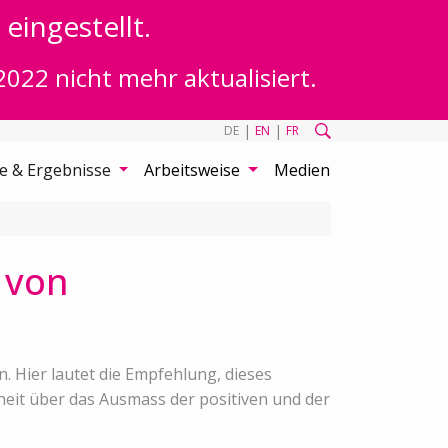
eingestellt.
2022 nicht mehr aktualisiert.
|
|
DE
EN
FR
te & Ergebnisse
Arbeitsweise
Medien
 von
 Hier lautet die Empfehlung, dieses
eit über das Ausmass der positiven und der