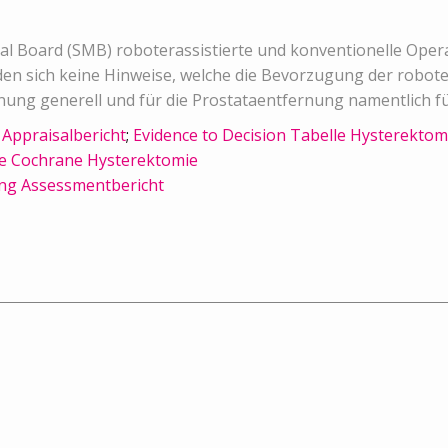
ical Board (SMB) roboterassistierte und konventionelle Ope
n sich keine Hinweise, welche die Bevorzugung der roboter
rnung generell und für die Prostataentfernung namentlich für
Appraisalbericht
;
Evidence to Decision Tabelle Hysterektom
e Cochrane Hysterektomie
ng Assessmentbericht