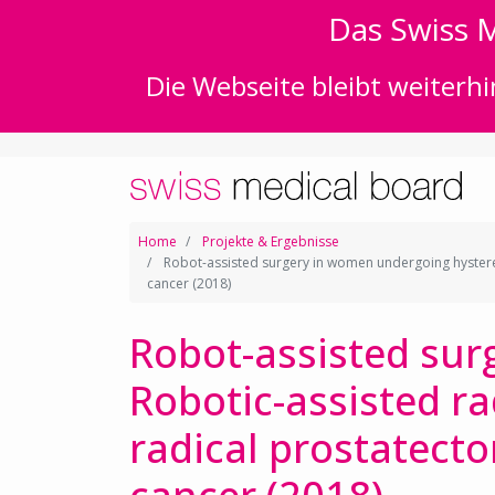
Das Swiss M
Die Webseite bleibt weiterhi
Home
Projekte & Ergebnisse
Robot-assisted surgery in women undergoing hysterec
cancer (2018)
Robot-assisted sur
Robotic-assisted r
radical prostatecto