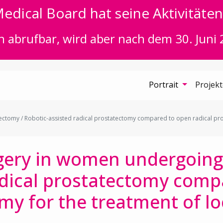
edical Board hat seine Aktivitäten 
n abrufbar, wird aber nach dem 30. Juni 
Portrait
Projek
tomy / Robotic-assisted radical prostatectomy compared to open radical pros
gery in women undergoing
adical prostatectomy comp
my for the treatment of lo