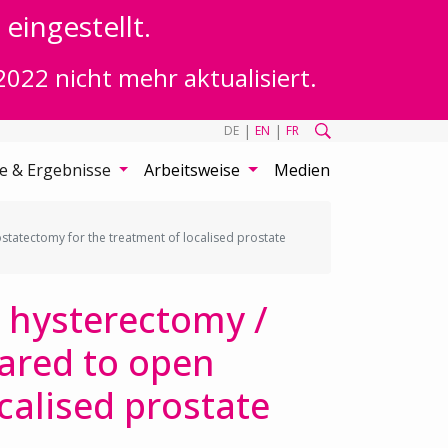
eingestellt.
2022 nicht mehr aktualisiert.
|
|
DE
EN
FR
te & Ergebnisse
Arbeitsweise
Medien
tatectomy for the treatment of localised prostate
 hysterectomy /
ared to open
calised prostate