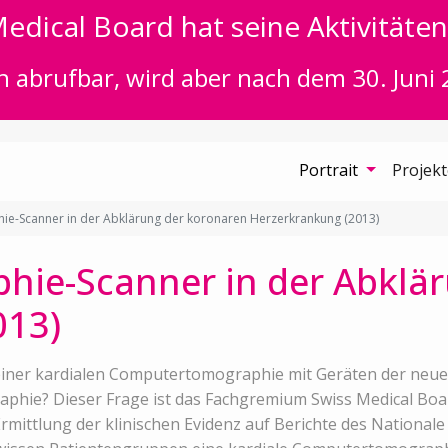
edical Board hat seine Aktivitäten 
n abrufbar, wird aber nach dem 30. Juni 
Portrait
Projek
-Scanner in der Abklärung der koronaren Herzerkrankung (2013)
ie-Scanner in der Abklär
013)
t einer kardialen Computertomographie mit Geräten der neu
phie? Dieser Frage ist das Fachgremium Swiss Medical Boar
rmittlung der klinischen Evidenz auf Berichte des Nationale I