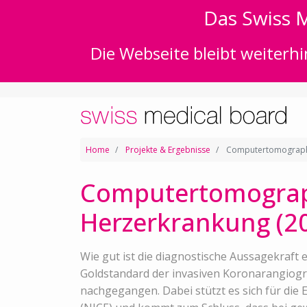
Das Swiss M
Die Webseite bleibt weiterhi
Home
Projekte & Ergebnisse
Computertomographie
Computertomograph
Herzerkrankung (2
Wie gut ist die diagnostische Aussagekraf
Goldstandard der invasiven Koronarangiogra
nachgegangen. Dabei stützt es sich für die E