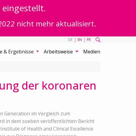
eingestellt.
2022 nicht mehr aktualisiert.
|
|
DE
EN
FR
te & Ergebnisse
Arbeitsweise
Medien
ung der koronaren
en Generation im Vergleich zum
d in dem soeben veröffentlichten Bericht
nstitute of Health and Clinical Excellence