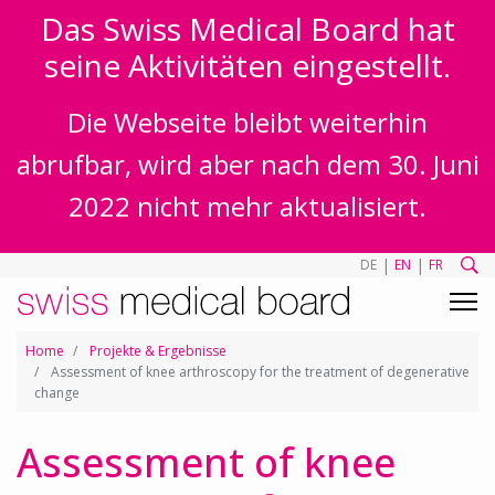
Das Swiss Medical Board hat
seine Aktivitäten eingestellt.
Die Webseite bleibt weiterhin
abrufbar, wird aber nach dem 30. Juni
2022 nicht mehr aktualisiert.
|
|
DE
EN
FR
Home
Projekte & Ergebnisse
Assessment of knee arthroscopy for the treatment of degenerative
change
Assessment of knee