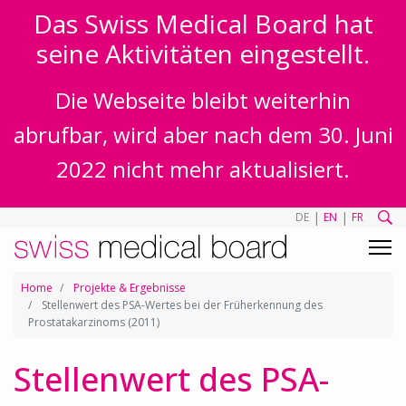
Das Swiss Medical Board hat
seine Aktivitäten eingestellt.
Die Webseite bleibt weiterhin
abrufbar, wird aber nach dem 30. Juni
2022 nicht mehr aktualisiert.
|
|
DE
EN
FR
Home
Projekte & Ergebnisse
Stellenwert des PSA-Wertes bei der Früherkennung des
Prostatakarzinoms (2011)
Stellenwert des PSA-