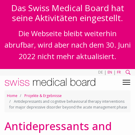
Das Swiss Medical Board hat
seine Aktivitäten eingestellt.
Die Webseite bleibt weiterhin
abrufbar, wird aber nach dem 30. Juni
2022 nicht mehr aktualisiert.
|
|
DE
EN
FR
Home
Projekte & Ergebnisse
Antidepressants and cognitive behavioural therapy interventions
for major depressive disorder beyond the acute management phase
Antidepressants and