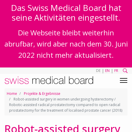
Das Swiss Medical Board hat
seine Aktivitäten eingestellt.
Die Webseite bleibt weiterhin
abrufbar, wird aber nach dem 30. Juni
2022 nicht mehr aktualisiert.
|
|
DE
EN
FR
Home
Projekte & Ergebnisse
Robot-assisted surgery in women undergoing hysterectomy /
Robotic-assisted radical prostatectomy compared to open radical
prostatectomy for the treatment of localised prostate cancer (2018)
Robot-assisted surgery