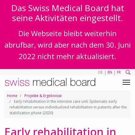
Das Swiss Medical Board hat
seine Aktivitäten eingestellt.
Die Webseite bleibt weiterhin
abrufbar, wird aber nach dem 30. Juni
2022 nicht mehr aktualisiert.
|
|
DE
EN
FR
Home
Projekte & Ergebnisse
Early rehabilitation in the intensive care unit: Systematic early
rehabilitation versus individualized rehabilitation in patients after the
stabilization phase (2020)
Early rehabilitation in