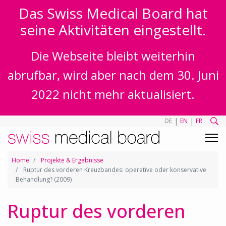
Das Swiss Medical Board hat
seine Aktivitäten eingestellt.
Die Webseite bleibt weiterhin
abrufbar, wird aber nach dem 30. Juni
2022 nicht mehr aktualisiert.
|
|
DE
EN
FR
Home
Projekte & Ergebnisse
Ruptur des vorderen Kreuzbandes: operative oder konservative
Behandlung? (2009)
Ruptur des vorderen