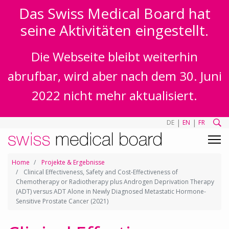
Das Swiss Medical Board hat
seine Aktivitäten eingestellt.
Die Webseite bleibt weiterhin
abrufbar, wird aber nach dem 30. Juni
2022 nicht mehr aktualisiert.
|
|
DE
EN
FR
Home
Projekte & Ergebnisse
Clinical Effectiveness, Safety and Cost-Effectiveness of
Chemotherapy or Radiotherapy plus Androgen Deprivation Therapy
(ADT) versus ADT Alone in Newly Diagnosed Metastatic Hormone-
Sensitive Prostate Cancer (2021)