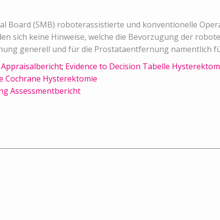
ical Board (SMB) roboterassistierte und konventionelle Ope
n sich keine Hinweise, welche die Bevorzugung der roboter
rnung generell und für die Prostataentfernung namentlich für
Appraisalbericht
;
Evidence to Decision Tabelle Hysterektom
e Cochrane Hysterektomie
ng Assessmentbericht