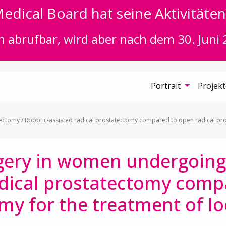
edical Board hat seine Aktivitäten 
n abrufbar, wird aber nach dem 30. Juni 
Portrait
Projek
tomy / Robotic-assisted radical prostatectomy compared to open radical pros
gery in women undergoing
adical prostatectomy comp
my for the treatment of lo