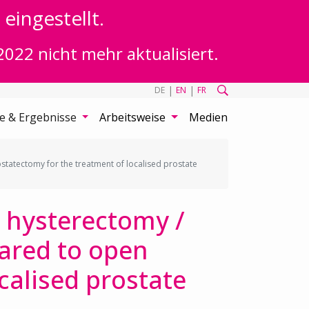
eingestellt.
2022 nicht mehr aktualisiert.
|
|
DE
EN
FR
te & Ergebnisse
Arbeitsweise
Medien
tatectomy for the treatment of localised prostate
 hysterectomy /
ared to open
calised prostate