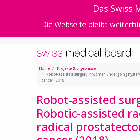
Das Swiss M
Die Webseite bleibt weiterhi
Home
Projekte & Ergebnisse
Robot-assisted surgery in women undergoing hysterec
cancer (2018)
Robot-assisted sur
Robotic-assisted r
radical prostatecto