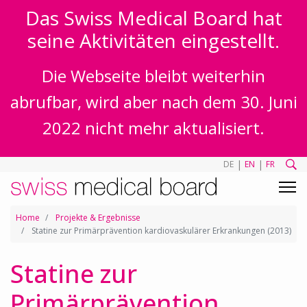
Das Swiss Medical Board hat
seine Aktivitäten eingestellt.
Die Webseite bleibt weiterhin
abrufbar, wird aber nach dem 30. Juni
2022 nicht mehr aktualisiert.
|
|
DE
EN
FR
Home
Projekte & Ergebnisse
Statine zur Primärprävention kardiovaskulärer Erkrankungen (2013)
Statine zur
Primärprävention