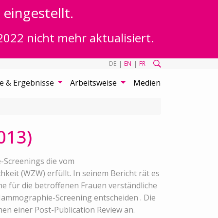
eingestellt.
2022 nicht mehr aktualisiert.
|
|
DE
EN
FR
te & Ergebnisse
Arbeitsweise
Medien
013)
-Screenings die vom
eit (WZW) erfüllt. In seinem Bericht rät es
ne für die betroffenen Frauen verständliche
Mammographie-Screening entscheiden . Die
en einer Post-Publication Review an.