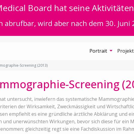
edical Board hat seine Aktivitäten 
n abrufbar, wird aber nach dem 30. Juni 
Portrait
Projek
ographie-Screening (2013)
mmographie-Screening (2
hat untersucht, inwiefern das systematische Mammographie
erien der Wirksamkeit, Zweckmässigkeit und Wirtschaftlichk
sen empfiehlt es eine gründliche ärztliche Abklärung und ei
n und unerwünschten Wirkungen, bevor sich diese für ein 
genommen; gleichzeitig regt sie eine Fachdiskussion im Rahm