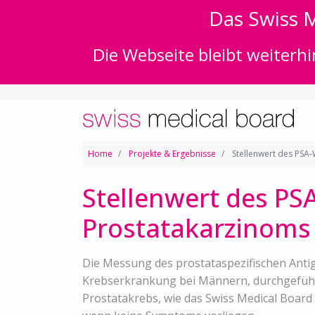
Das Swiss M
Die Webseite bleibt weiterhi
Home
Projekte & Ergebnisse
Stellenwert des PSA-
Stellenwert des PS
Prostatakarzinoms 
Die Messung des prostataspezifischen Antig
Krebserkrankung bei Männern, durchgeführt
Prostatakrebs, wie das Swiss Medical Board