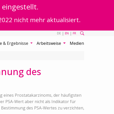
eingestellt.
2022 nicht mehr aktualisiert.
|
|
DE
EN
FR
te & Ergebnisse
Arbeitsweise
Medien
nnung des
ng eines Prostatakarzinoms, der häufigsten
 PSA-Wert aber nicht als Indikator für
ie Bestimmung des PSA-Wertes zu verzichten,