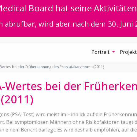
edical Board hat seine Aktivitäten 
n abrufbar, wird aber nach dem 30. Juni 
Portrait
Projek
Wertes bei der Früherkennung des Prostatakarzinoms (2011)
A-Wertes bei der Früherke
(2011)
ens (PSA-Test) wird meist im Hinblick auf die Früherkennu
. Bei symptomlosen Männern ohne Risikofaktoren taugt der
 in einem Bericht darlegt. Es wird deshalb empfohlen, auf d