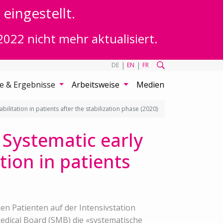
eingestellt.
2022 nicht mehr aktualisiert.
|
|
DE
EN
FR
te & Ergebnisse
Arbeitsweise
Medien
abilitation in patients after the stabilization phase (2020)
: Systematic early
tion in patients
en Patienten auf der Intensivstation
Medical Board (SMB) die «systematische