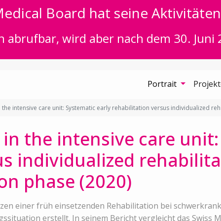
edical Board hat seine Aktivitäten 
n abrufbar, wird aber nach dem 30. Juni 
Portrait
Projek
n the intensive care unit: Systematic early rehabilitation versus individualized reh
 in the intensive care unit
s individualized rehabilita
tion phase (2020)
zen einer früh einsetzenden Rehabilitation bei schwerkrank
situation erstellt. In seinem Bericht vergleicht das Swiss 