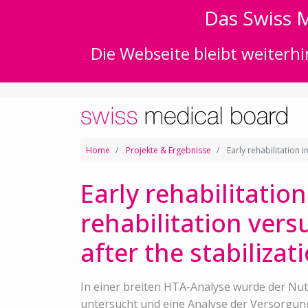
Das Swiss M
Die Webseite bleibt weiterhi
Home
Projekte & Ergebnisse
Early rehabilitation i
Early rehabilitation
rehabilitation versu
after the stabiliza
In einer breiten HTA-Analyse wurde der Nut
untersucht und eine Analyse der Versorgungs