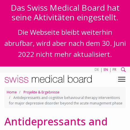
Das Swiss Medical Board hat
seine Aktivitäten eingestellt.
Die Webseite bleibt weiterhin
abrufbar, wird aber nach dem 30. Juni
2022 nicht mehr aktualisiert.
|
|
DE
EN
FR
Home
Projekte & Ergebnisse
Antidepressants and cognitive behavioural therapy interventions
for major depressive disorder beyond the acute management phase
Antidepressants and