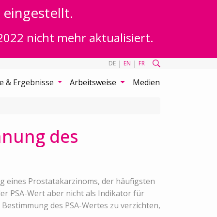
eingestellt.
2022 nicht mehr aktualisiert.
|
|
DE
EN
FR
te & Ergebnisse
Arbeitsweise
Medien
nnung des
ng eines Prostatakarzinoms, der häufigsten
 PSA-Wert aber nicht als Indikator für
ie Bestimmung des PSA-Wertes zu verzichten,