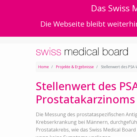
Das Swiss M
Die Webseite bleibt weiterhi
Home
Projekte & Ergebnisse
Stellenwert des PSA-
Stellenwert des PS
Prostatakarzinoms 
Die Messung des prostataspezifischen Antig
Krebserkrankung bei Männern, durchgeführt
Prostatakrebs, wie das Swiss Medical Board