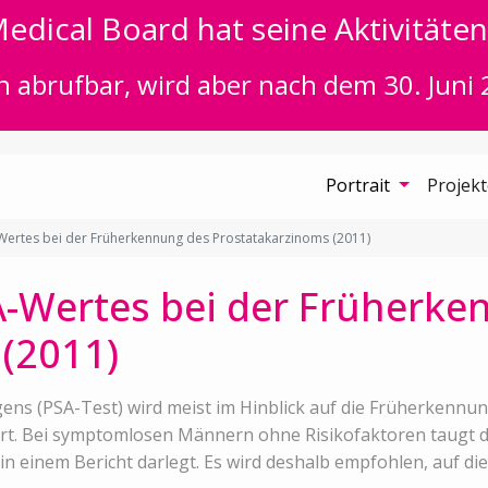
edical Board hat seine Aktivitäten 
n abrufbar, wird aber nach dem 30. Juni 
Portrait
Projek
Wertes bei der Früherkennung des Prostatakarzinoms (2011)
A-Wertes bei der Früherke
(2011)
ens (PSA-Test) wird meist im Hinblick auf die Früherkennu
. Bei symptomlosen Männern ohne Risikofaktoren taugt der
 in einem Bericht darlegt. Es wird deshalb empfohlen, auf d