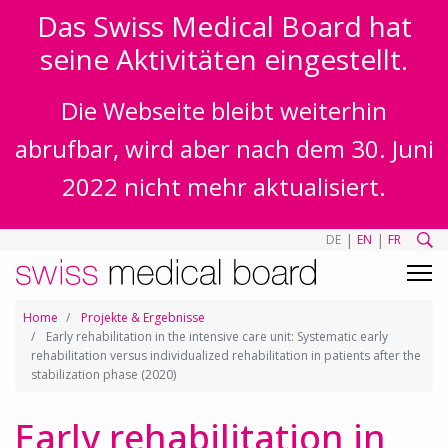
Das Swiss Medical Board hat
seine Aktivitäten eingestellt.
Die Webseite bleibt weiterhin
abrufbar, wird aber nach dem 30. Juni
2022 nicht mehr aktualisiert.
|
|
DE
EN
FR
Home
Projekte & Ergebnisse
Early rehabilitation in the intensive care unit: Systematic early
rehabilitation versus individualized rehabilitation in patients after the
stabilization phase (2020)
Early rehabilitation in