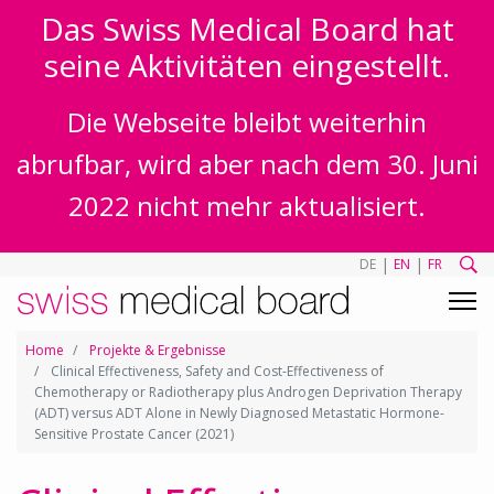
Das Swiss Medical Board hat
seine Aktivitäten eingestellt.
Die Webseite bleibt weiterhin
abrufbar, wird aber nach dem 30. Juni
2022 nicht mehr aktualisiert.
|
|
DE
EN
FR
Home
Projekte & Ergebnisse
Clinical Effectiveness, Safety and Cost-Effectiveness of
Chemotherapy or Radiotherapy plus Androgen Deprivation Therapy
(ADT) versus ADT Alone in Newly Diagnosed Metastatic Hormone-
Sensitive Prostate Cancer (2021)