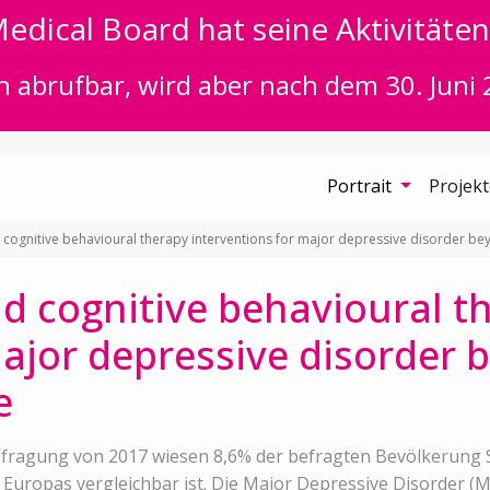
edical Board hat seine Aktivitäten 
n abrufbar, wird aber nach dem 30. Juni 
Portrait
Projek
cognitive behavioural therapy interventions for major depressive disorder 
d cognitive behavioural t
major depressive disorder 
e
fragung von 2017 wiesen 8,6% der befragten Bevölkerung 
Europas vergleichbar ist. Die Major Depressive Disorder (MD