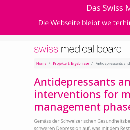
Das Swiss M
Die Webseite bleibt weiterhi
Home
Projekte & Ergebnisse
Antidepressants and 
Antidepressants an
interventions for 
management phas
Gemäss der Schweizerischen Gesundheitsbe
schweren Depression auf, was mit dem Rest 