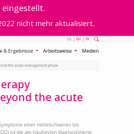
eingestellt.
2022 nicht mehr aktualisiert.
|
|
DE
EN
FR
te & Ergebnisse
Arbeitsweise
Medien
beyond the acute management phase
herapy
beyond the acute
Symptome einer mittelschweren bis
D) ist die am häufigsten diagnostizierte