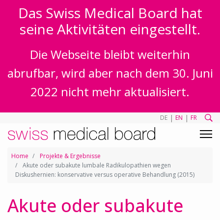
Das Swiss Medical Board hat
seine Aktivitäten eingestellt.
Die Webseite bleibt weiterhin
abrufbar, wird aber nach dem 30. Juni
2022 nicht mehr aktualisiert.
|
|
DE
EN
FR
Home
Projekte & Ergebnisse
Akute oder subakute lumbale Radikulopathien wegen
Diskushernien: konservative versus operative Behandlung (2015)
Akute oder subakute