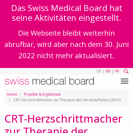
Das Swiss Medical Board hat
seine Aktivitäten eingestellt.
Die Webseite bleibt weiterhin
abrufbar, wird aber nach dem 30. Juni
2022 nicht mehr aktualisiert.
|
|
DE
EN
FR
Home
Projekte & Ergebnisse
CRT-Herzschrittmacher zur Therapie der Herzinsuffizienz (2015)
CRT-Herzschrittmacher
zur Therapie der