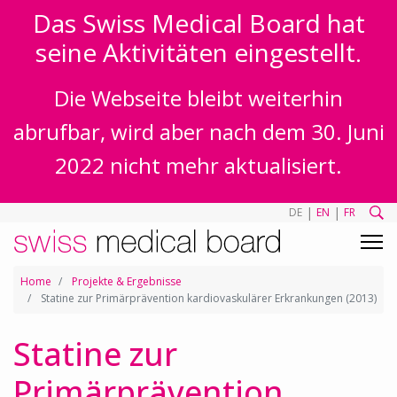
Das Swiss Medical Board hat
seine Aktivitäten eingestellt.
Die Webseite bleibt weiterhin
abrufbar, wird aber nach dem 30. Juni
2022 nicht mehr aktualisiert.
|
|
DE
EN
FR
Home
Projekte & Ergebnisse
Statine zur Primärprävention kardiovaskulärer Erkrankungen (2013)
Statine zur
Primärprävention