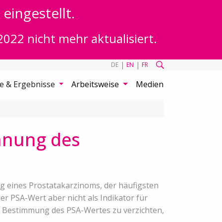
eingestellt.
2022 nicht mehr aktualisiert.
|
|
DE
EN
FR
te & Ergebnisse
Arbeitsweise
Medien
nnung des
ng eines Prostatakarzinoms, der häufigsten
 PSA-Wert aber nicht als Indikator für
ie Bestimmung des PSA-Wertes zu verzichten,