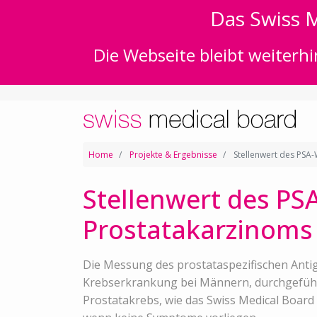
Das Swiss M
Die Webseite bleibt weiterhi
Home
Projekte & Ergebnisse
Stellenwert des PSA-
Stellenwert des PS
Prostatakarzinoms 
Die Messung des prostataspezifischen Antig
Krebserkrankung bei Männern, durchgeführt
Prostatakrebs, wie das Swiss Medical Board