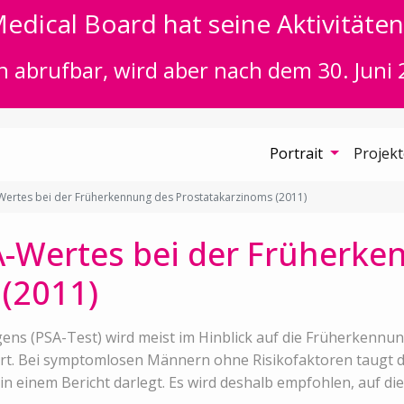
edical Board hat seine Aktivitäten 
n abrufbar, wird aber nach dem 30. Juni 
Portrait
Projek
Wertes bei der Früherkennung des Prostatakarzinoms (2011)
A-Wertes bei der Früherke
(2011)
ens (PSA-Test) wird meist im Hinblick auf die Früherkennu
. Bei symptomlosen Männern ohne Risikofaktoren taugt der
 in einem Bericht darlegt. Es wird deshalb empfohlen, auf d