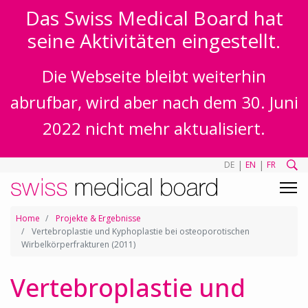
Das Swiss Medical Board hat
seine Aktivitäten eingestellt.
Die Webseite bleibt weiterhin
abrufbar, wird aber nach dem 30. Juni
2022 nicht mehr aktualisiert.
|
|
DE
EN
FR
Home
Projekte & Ergebnisse
Vertebroplastie und Kyphoplastie bei osteoporotischen
Wirbelkörperfrakturen (2011)
Vertebroplastie und