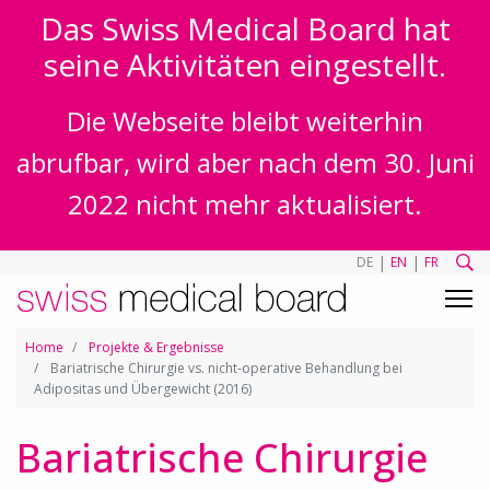
Das Swiss Medical Board hat
seine Aktivitäten eingestellt.
Die Webseite bleibt weiterhin
abrufbar, wird aber nach dem 30. Juni
2022 nicht mehr aktualisiert.
|
|
DE
EN
FR
Home
Projekte & Ergebnisse
Bariatrische Chirurgie vs. nicht-operative Behandlung bei
Adipositas und Übergewicht (2016)
Bariatrische Chirurgie