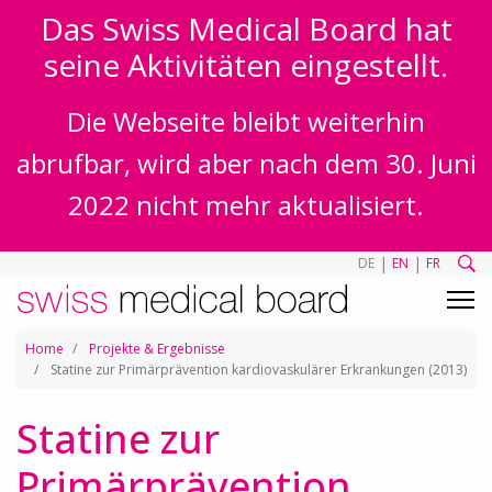
Das Swiss Medical Board hat
seine Aktivitäten eingestellt.
Die Webseite bleibt weiterhin
abrufbar, wird aber nach dem 30. Juni
2022 nicht mehr aktualisiert.
|
|
DE
EN
FR
Home
Projekte & Ergebnisse
Statine zur Primärprävention kardiovaskulärer Erkrankungen (2013)
Statine zur
Primärprävention