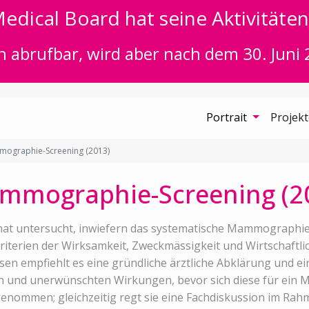
edical Board hat seine Aktivitäten 
n abrufbar, wird aber nach dem 30. Juni 
Portrait
Projek
ographie-Screening (2013)
mmographie-Screening (2
hat untersucht, inwiefern das systematische Mammographie
erien der Wirksamkeit, Zweckmässigkeit und Wirtschaftlichk
sen empfiehlt es eine gründliche ärztliche Abklärung und ei
n und unerwünschten Wirkungen, bevor sich diese für ein 
genommen; gleichzeitig regt sie eine Fachdiskussion im Rahm