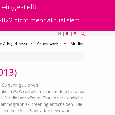
eingestellt.
2022 nicht mehr aktualisiert.
|
|
DE
EN
FR
te & Ergebnisse
Arbeitsweise
Medien
013)
-Screenings die vom
eit (WZW) erfüllt. In seinem Bericht rät es
ne für die betroffenen Frauen verständliche
Mammographie-Screening entscheiden . Die
en einer Post-Publication Review an.