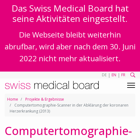
Das Swiss Medical Board hat
seine Aktivitäten eingestellt.
Die Webseite bleibt weiterhin
abrufbar, wird aber nach dem 30. Juni
2022 nicht mehr aktualisiert.
|
|
DE
EN
FR
Home
Projekte & Ergebnisse
Computertomographie-Scanner in der Abklärung der koronaren
Herzerkrankung (2013)
Computertomographie-