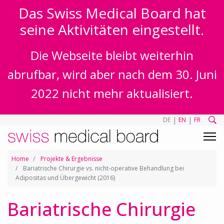
Das Swiss Medical Board hat
seine Aktivitäten eingestellt.
Die Webseite bleibt weiterhin
abrufbar, wird aber nach dem 30. Juni
2022 nicht mehr aktualisiert.
|
|
DE
EN
FR
Home
Projekte & Ergebnisse
Bariatrische Chirurgie vs. nicht-operative Behandlung bei
Adipositas und Übergewicht (2016)
Bariatrische Chirurgie