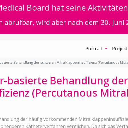
edical Board hat seine Aktivitäten 
n abrufbar, wird aber nach dem 30. Juni 
Portrait
Projek
basierte Behandlung der schweren Mitralklappeninsuffizienz (Percutanous Mitral
r-basierte Behandlung de
izienz (Percutanous Mitral
handlung der häufig vorkommenden Mitralklappeninsuffizienz
onenderen Katheterverfahren verglichen. Da sich das Verf