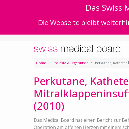
Das Swiss M
Die Webseite bleibt weiterhi
Home
Projekte & Ergebnisse
Perkutane, Katheter-
Perkutane, Kathete
Mitralklappeninsuff
(2010)
Das Medical Board hat einen Bericht zur Be
Operation am offenen Herzen mit einem sch