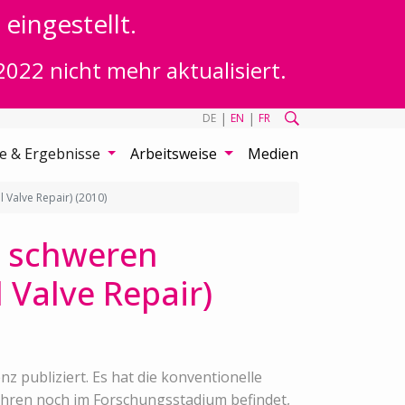
eingestellt.
2022 nicht mehr aktualisiert.
|
|
DE
EN
FR
te & Ergebnisse
Arbeitsweise
Medien
 Valve Repair) (2010)
r schweren
 Valve Repair)
 publiziert. Es hat die konventionelle
ahren noch im Forschungsstadium befindet,