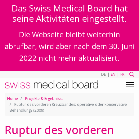
Das Swiss Medical Board hat
seine Aktivitäten eingestellt.
Die Webseite bleibt weiterhin
abrufbar, wird aber nach dem 30. Juni
2022 nicht mehr aktualisiert.
|
|
DE
EN
FR
Home
Projekte & Ergebnisse
Ruptur des vorderen Kreuzbandes: operative oder konservative
Behandlung? (2009)
Ruptur des vorderen