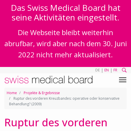
Das Swiss Medical Board hat
seine Aktivitäten eingestellt.
Die Webseite bleibt weiterhin
abrufbar, wird aber nach dem 30. Juni
2022 nicht mehr aktualisiert.
|
|
DE
EN
FR
Home
Projekte & Ergebnisse
Ruptur des vorderen Kreuzbandes: operative oder konservative
Behandlung? (2009)
Ruptur des vorderen