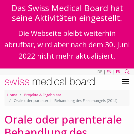
Das Swiss Medical Board hat
seine Aktivitäten eingestellt.
Die Webseite bleibt weiterhin
abrufbar, wird aber nach dem 30. Juni
2022 nicht mehr aktualisiert.
|
|
DE
EN
FR
Home
Projekte & Ergebnisse
Orale oder parenterale Behandlung des Eisenmangels (2014)
Orale oder parenterale
Behandlung des