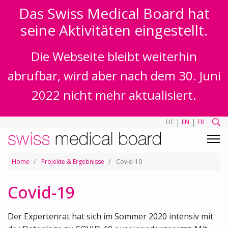
Das Swiss Medical Board hat
seine Aktivitäten eingestellt.
Die Webseite bleibt weiterhin
abrufbar, wird aber nach dem 30. Juni
2022 nicht mehr aktualisiert.
|
|
DE
EN
FR
Home
Projekte & Ergebnisse
Covid-19
Covid-19
Der Expertenrat hat sich im Sommer 2020 intensiv mit