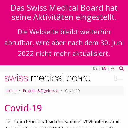
Das Swiss Medical Board hat
seine Aktivitäten eingestellt.
Die Webseite bleibt weiterhin
abrufbar, wird aber nach dem 30. Juni
2022 nicht mehr aktualisiert.
|
|
DE
EN
FR
Home
Projekte & Ergebnisse
Covid-19
Covid-19
Der Expertenrat hat sich im Sommer 2020 intensiv mit