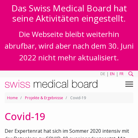
Das Swiss Medical Board hat
seine Aktivitäten eingestellt.
Die Webseite bleibt weiterhin
abrufbar, wird aber nach dem 30. Juni
2022 nicht mehr aktualisiert.
|
|
DE
EN
FR
Home
Projekte & Ergebnisse
Covid-19
Covid-19
Der Expertenrat hat sich im Sommer 2020 intensiv mit