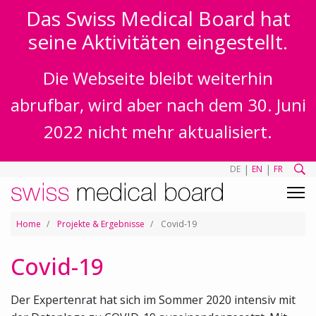
Das Swiss Medical Board hat
seine Aktivitäten eingestellt.
Die Webseite bleibt weiterhin
abrufbar, wird aber nach dem 30. Juni
2022 nicht mehr aktualisiert.
|
|
DE
EN
FR
Home
Projekte & Ergebnisse
Covid-19
Covid-19
Der Expertenrat hat sich im Sommer 2020 intensiv mit