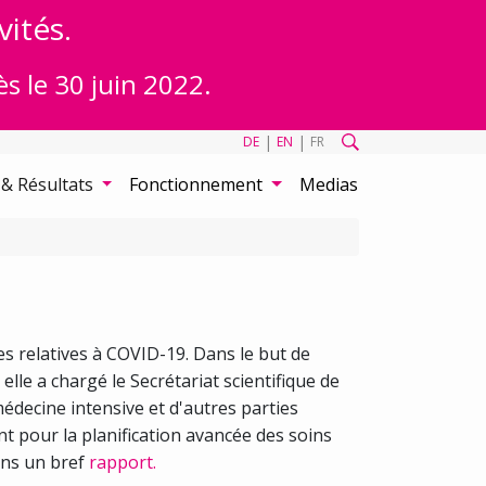
vités.
ès le 30 juin 2022.
|
|
DE
EN
FR
 & Résultats
Fonctionnement
Medias
es relatives à COVID-19. Dans le but de
lle a chargé le Secrétariat scientifique de
médecine intensive et d'autres parties
t pour la planification avancée des soins
ans un bref
rapport.