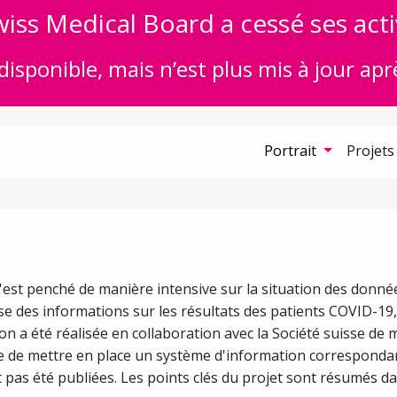
iss Medical Board a cessé ses acti
disponible, mais n’est plus mis à jour apr
Portrait
Projets
 s'est penché de manière intensive sur la situation des donné
se des informations sur les résultats des patients COVID-19, e
ion a été réalisée en collaboration avec la Société suisse de 
le de mettre en place un système d'information correspondan
 pas été publiées. Les points clés du projet sont résumés d