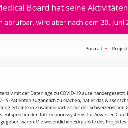
edical Board hat seine Aktivitäten 
n abrufbar, wird aber nach dem 30. Juni 
Portrait
Projek
tensiv mit der Datenlage zu COVID-19 auseinandergesetzt. 
19-Patienten zugänglich zu machen, hat er das wissenschaf
ung erfolgte in Zusammenarbeit mit der Schweizerischen Ge
es entsprechenden Informationssystems für Advanced Care P
igegeben waren. Die wesentlichen Eckpunkte des Projektes