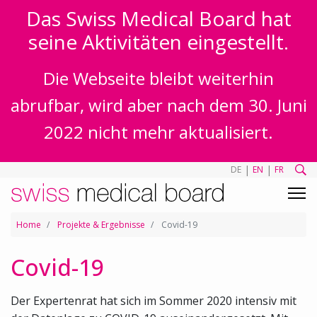
Das Swiss Medical Board hat
seine Aktivitäten eingestellt.
Die Webseite bleibt weiterhin
abrufbar, wird aber nach dem 30. Juni
2022 nicht mehr aktualisiert.
|
|
DE
EN
FR
Home
Projekte & Ergebnisse
Covid-19
Covid-19
Der Expertenrat hat sich im Sommer 2020 intensiv mit